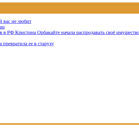
й вас не любит
uu
тов в РФ Кристина Орбакайте начала распродавать своё имуществ
 превратила ее в старуху