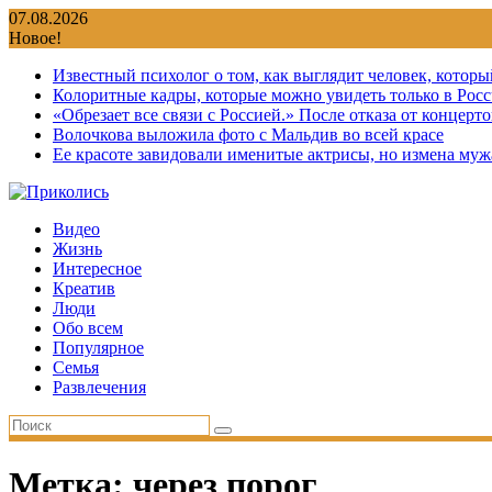
Перейти
07.08.2026
к
Новое!
содержимому
Известный психолог о том, как выглядит человек, которы
Колоритные кадры, которые можно увидеть только в Росс
«Обрезает все связи с Россией.» После отказа от концер
Волочкова выложила фото с Мальдив во всей красе
Ее красоте завидовали именитые актрисы, но измена мужа
Видео
Жизнь
Интересное
Креатив
Люди
Обо всем
Популярное
Семья
Развлечения
Метка:
через порог