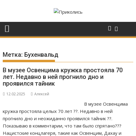
Перейти
к
содержимому
Метка:
Бухенвальд
В музее Освенцима кружка простояла 70
лет. Недавно в ней прогнило дно и
проявился тайник
12.02.2025
Алексей
В музее Освенцима
кружка простояла целых 70 лет ?️?️. Недавно в ней
прогнило дно и неожиданно проявился тайник ??.
Показываю в комментарии, что там было спрятано???
Нацистские концлагеря, такие как Освенцим, Дахау и