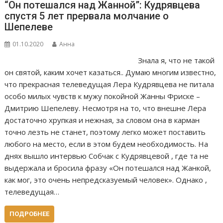
“Он потешался над Жанной”: Кудрявцева
спустя 5 лет прервала молчание о
Шепелеве
01.10.2020
Анна
Знала я, что не такой
он святой, каким хочет казаться.. Думаю многим известно,
что прекрасная телеведущая Лера Кудрявцева не питала
особо милых чувств к мужу покойной Жанны Фриске –
Дмитрию Шепелеву. Несмотря на то, что внешне Лера
достаточно хрупкая и нежная, за словом она в карман
точно лезть не станет, поэтому легко может поставить
любого на место, если в этом будем необходимость. На
днях вышло интервью Собчак с Кудрявцевой , где та не
выдержала и бросила фразу «Он потешался над Жанкой,
как мог, это очень непредсказуемый человек». Однако ,
телеведущая…
ПОДРОБНЕЕ