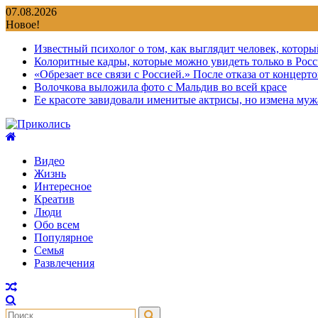
Перейти
07.08.2026
к
Новое!
содержимому
Известный психолог о том, как выглядит человек, которы
Колоритные кадры, которые можно увидеть только в Росс
«Обрезает все связи с Россией.» После отказа от концер
Волочкова выложила фото с Мальдив во всей красе
Ее красоте завидовали именитые актрисы, но измена мужа
Видео
Жизнь
Интересное
Креатив
Люди
Обо всем
Популярное
Семья
Развлечения