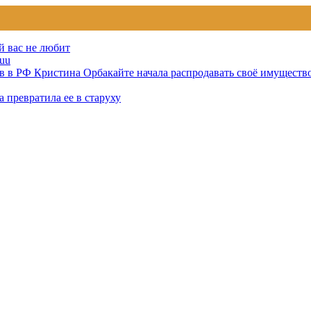
й вас не любит
uu
тов в РФ Кристина Орбакайте начала распродавать своё имуществ
 превратила ее в старуху