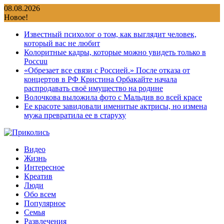
Перейти
08.08.2026
к
Новое!
содержимому
Известный психолог о том, как выглядит человек,
который вас не любит
Колоритные кадры, которые можно увидеть только в
Россuu
«Обрезает все связи с Россией.» После отказа от
концертов в РФ Кристина Орбакайте начала
распродавать своё имущество на родине
Волочкова выложила фото с Мальдив во всей красе
Ее красоте завидовали именитые актрисы, но измена
мужа превратила ее в старуху
Видео
Жизнь
Интересное
Креатив
Люди
Обо всем
Популярное
Семья
Развлечения