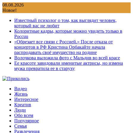
Перейти
08.08.2026
к
Новое!
содержимому
Известный психолог о том, как выглядит человек,
который вас не любит
Колоритные кадры, которые можно увидеть только в
Россuu
«Обрезает все связи с Россией.» После отказа от
концертов в РФ Кристина Орбакайте начала
распродавать своё имущество на родине
Волочкова выложила фото с Мальдив во всей красе
Ее красоте завидовали именитые актрисы, но измена
мужа превратила ее в старуху
Видео
Жизнь
Интересное
Креатив
Люди
Обо всем
Популярное
Семья
Развлечения