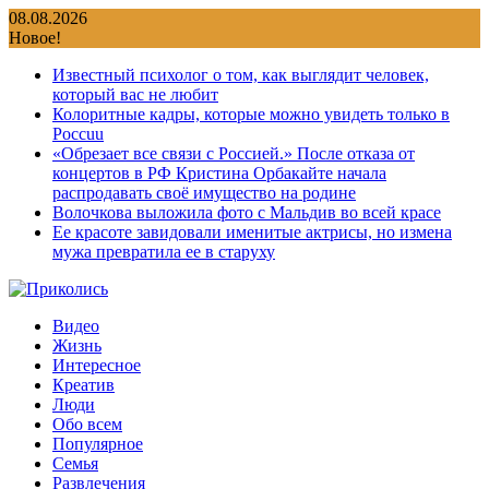
Перейти
08.08.2026
к
Новое!
содержимому
Известный психолог о том, как выглядит человек,
который вас не любит
Колоритные кадры, которые можно увидеть только в
Россuu
«Обрезает все связи с Россией.» После отказа от
концертов в РФ Кристина Орбакайте начала
распродавать своё имущество на родине
Волочкова выложила фото с Мальдив во всей красе
Ее красоте завидовали именитые актрисы, но измена
мужа превратила ее в старуху
Видео
Жизнь
Интересное
Креатив
Люди
Обо всем
Популярное
Семья
Развлечения