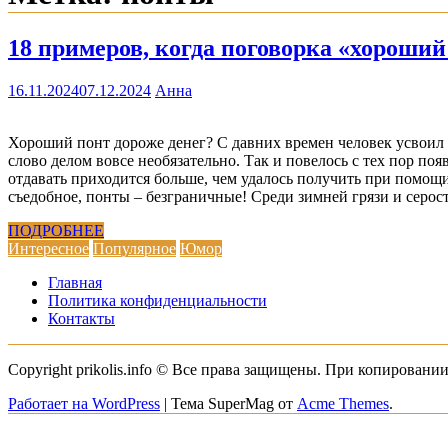
18 примеров, когда поговорка «хороший
16.11.2024
07.12.2024
Анна
Хороший понт дороже денег? С давних времен человек усвоил 
слово делом вовсе необязательно. Так и повелось с тех пор по
отдавать приходится больше, чем удалось получить при помощи
съедобное, понты – безграничные! Среди зимней грязи и серос
ПОДРОБНЕЕ
Интересное
Популярное
Юмор
Главная
Политика конфиденциальности
Контакты
Copyright prikolis.info © Все права защищены. При копировании
Работает на WordPress
|
Тема SuperMag от
Acme Themes
.