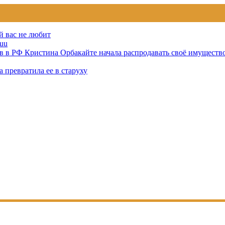
й вас не любит
uu
тов в РФ Кристина Орбакайте начала распродавать своё имуществ
 превратила ее в старуху