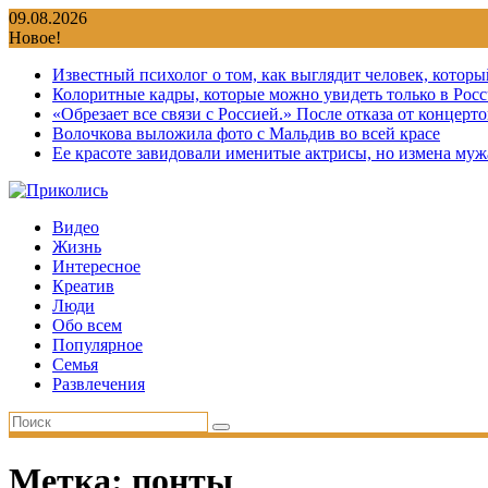
Перейти
09.08.2026
к
Новое!
содержимому
Известный психолог о том, как выглядит человек, которы
Колоритные кадры, которые можно увидеть только в Росс
«Обрезает все связи с Россией.» После отказа от концер
Волочкова выложила фото с Мальдив во всей красе
Ее красоте завидовали именитые актрисы, но измена мужа
Видео
Жизнь
Интересное
Креатив
Люди
Обо всем
Популярное
Семья
Развлечения
Метка:
понты