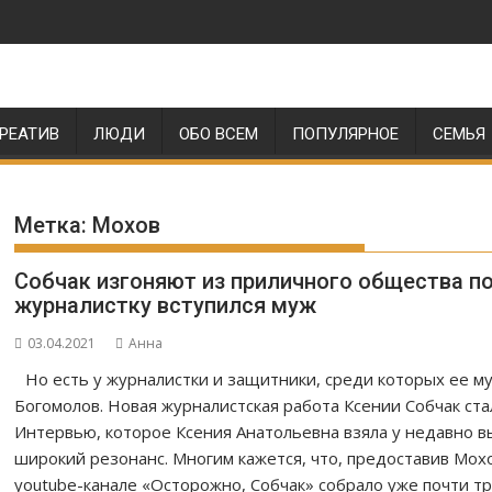
РЕАТИВ
ЛЮДИ
ОБО ВСЕМ
ПОПУЛЯРНОЕ
СЕМЬЯ
Метка:
Мохов
Собчак изгоняют из приличного общества п
журналистку вступился муж
03.04.2021
Анна
Но есть у журналистки и защитники, среди которых ее 
Богомолов. Новая журналистская работа Ксении Собчак ст
Интервью, которое Ксения Анатольевна взяла у недавно 
широкий резонанс. Многим кажется, что, предоставив Мох
youtube-канале «Осторожно, Собчак» собрало уже почти т