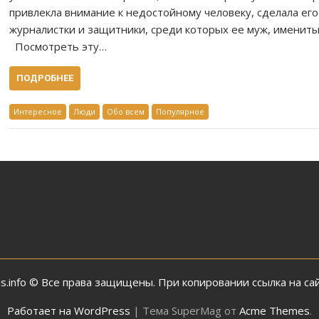
привлекла внимание к недостойному человеку, сделала ег
журналистки и защитники, среди которых ее муж, именит
Посмотреть эту…
ПОДРОБНЕЕ
Интересное
Люди
Обо всем
Популярное
olis.info © Все права защищены. При копировании ссылка на са
Работает на WordPress
|
Тема SuperMag от
Acme Themes
.