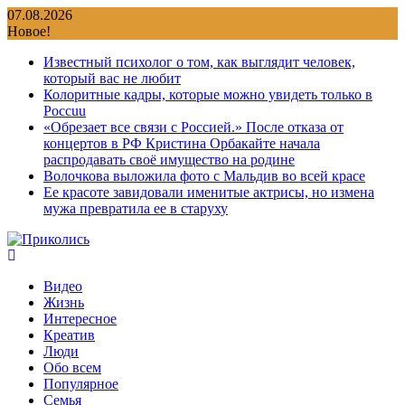
Перейти
07.08.2026
к
Новое!
содержимому
Известный психолог о том, как выглядит человек,
который вас не любит
Колоритные кадры, которые можно увидеть только в
Россuu
«Обрезает все связи с Россией.» После отказа от
концертов в РФ Кристина Орбакайте начала
распродавать своё имущество на родине
Волочкова выложила фото с Мальдив во всей красе
Ее красоте завидовали именитые актрисы, но измена
мужа превратила ее в старуху
Видео
Жизнь
Интересное
Креатив
Люди
Обо всем
Популярное
Семья