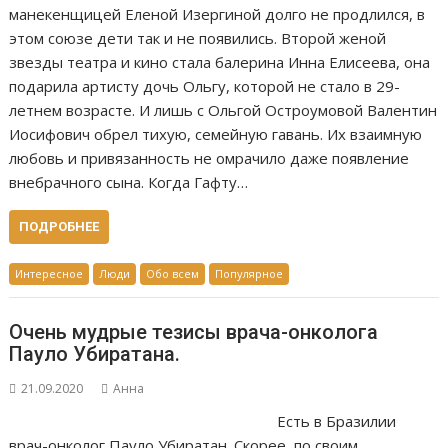
манекенщицей Еленой Изергиной долго не продлился, в
этом союзе дети так и не появились. Второй женой
звезды театра и кино стала балерина Инна Елисеева, она
подарила артисту дочь Ольгу, которой не стало в 29-
летнем возрасте. И лишь с Ольгой Остроумовой Валентин
Иосифович обрел тихую, семейную гавань. Их взаимную
любовь и привязанность не омрачило даже появление
внебрачного сына. Когда Гафту…
ПОДРОБНЕЕ
Интересное
Люди
Обо всем
Популярное
Очень мудрые тезисы врача-онколога
Пауло Убиратана.
21.09.2020
Анна
Есть в Бразилии
врач-онколог Пауло Убиратан. Скорее, по своим