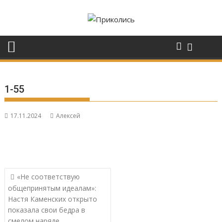
Перейти
к
содержимому
1-55
17.11.2024
Алексей
Навигация
«Не соответствую
по
общепринятым идеалам»:
записям
Настя Каменских открыто
показала свои бедра в
смелом наряде