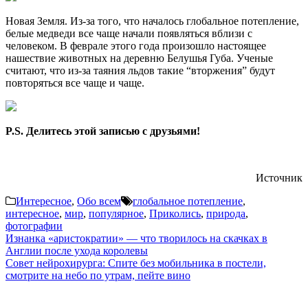
Новая Земля. Из-за того, что началось глобальное потепление,
белые медведи все чаще начали появляться вблизи с
человеком. В феврале этого года произошло настоящее
нашествие животных на деревню Белушья Губа. Ученые
считают, что из-за таяния льдов такие “вторжения” будут
повторяться все чаще и чаще.
P.S. Делитесь этой записью с друзьями!
Источник
Интересное
,
Обо всем
глобальное потепление
,
интересное
,
мир
,
популярное
,
Приколись
,
природа
,
фотографии
Навигация
Изнанка «аристократии» — что творилось на скачках в
Англии после ухода королевы
по
Совет нейрохирурга: Спите без мобильника в постели,
записям
смотрите на небо по утрам, пейте вино