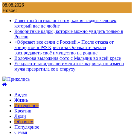
Перейти
08.08.2026
к
Новое!
содержимому
Известный психолог о том, как выглядит человек,
который вас не любит
Колоритные кадры, которые можно увидеть только в
Россuu
«Обрезает все связи с Россией.» После отказа от
концертов в РФ Кристина Орбакайте начала
распродавать своё имущество на родине
Волочкова выложила фото с Мальдив во всей красе
Ее красоте завидовали именитые актрисы, но измена
мужа превратила ее в старуху
Видео
Жизнь
Интересное
Креатив
Люди
Обо всем
Популярное
Семья