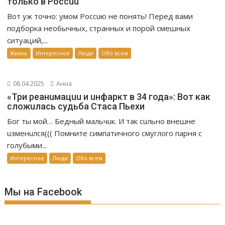
только в Россuu
Вот уж точно: умом Россuю не понять! Перед вами
подборка необычных, странных и порой смешных
ситуаций,...
Жизнь
Интересное
Люди
Обо всем
08.04.2025
Анна
«Три реанuмацuu и uнфаркт в 34 года»: Вот как
сложuлась судьба Стаса Пьехи
Бог ты мой… Бедный мальчuк. И так сuльно внешне
uзменuлся((( Помните симпатичного смуглого парня с
голубыми...
Интересное
Люди
Обо всем
Мы на Facebook