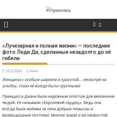
Перейти
к
содержимому
«Лучезарная и полная жизни» — последние
фото Леди Ди, сделанные незадолго до её
гибели
23.12.2024
Анна
Женщина с особым шармом и красотой… несмотря на
улыбку, глаза её всегда были грустными
Принцесса Диана была надёжным оплотом для миллионов
людей. Её называли «Королевой сердец». Ведь она
всегда была любима за свои добрые помыслы и
великодушные поступки. Многие знали о её непростой