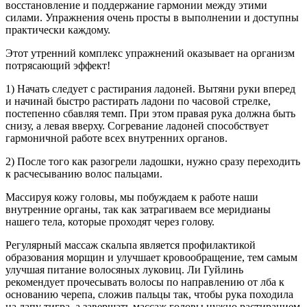
восстановление и поддержание гармонии между этими
силами. Упражнения очень просты в выполнении и доступны
практически каждому.
Этот утренний комплекс упражнений оказывает на организм
потрясающий эффект!
1) Начать следует с растирания ладоней. Вытяни руки вперед
и начинай быстро растирать ладони по часовой стрелке,
постепенно сбавляя темп. При этом правая рука должна быть
снизу, а левая вверху. Согревание ладоней способствует
гармоничной работе всех внутренних органов.
2) После того как разогрели ладошки, нужно сразу переходить
к расчесыванию волос пальцами.
Массируя кожу головы, мы побуждаем к работе наши
внутренние органы, так как затрагиваем все меридианы
нашего тела, которые проходят через голову.
Регулярный массаж скальпа является профилактикой
образования морщин и улучшает кровообращение, тем самым
улучшая питание волосяных луковиц. Ли Гуйлинь
рекомендует прочесывать волосы по направлению от лба к
основанию черепа, сложив пальцы так, чтобы рука походила
на лапу тигра, а завершать массаж головы нужно растиранием