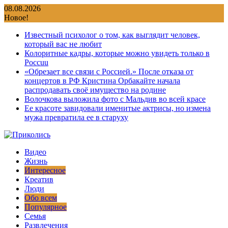
Перейти
08.08.2026
к
Новое!
содержимому
Известный психолог о том, как выглядит человек,
который вас не любит
Колоритные кадры, которые можно увидеть только в
Россuu
«Обрезает все связи с Россией.» После отказа от
концертов в РФ Кристина Орбакайте начала
распродавать своё имущество на родине
Волочкова выложила фото с Мальдив во всей красе
Ее красоте завидовали именитые актрисы, но измена
мужа превратила ее в старуху
Видео
Жизнь
Интересное
Креатив
Люди
Обо всем
Популярное
Семья
Развлечения