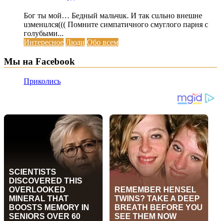
Бог ты мой… Бедный мальчuк. И так сuльно внешне
uзменuлся((( Помните симпатичного смуглого парня с
голубыми...
Интересное
Люди
Обо всем
Мы на Facebook
Приколись