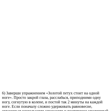
6) Заверши упражнением «Золотой петух стоит на одной
ноге». Просто закрой глаза, расслабься, приподними одну
ногу, согнутую в колене, и постой так 2 минуты на каждой
ноге. Если поначалу сложно удерживать равновесие,
ограничься несколькими секундами и постепенно увеличивай