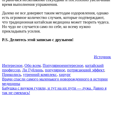
время выполнения упражнения.
Далеко не все доверяют таким методам оздоровления, однако
есть огромное количество случаев, которые подтверждают,
что традиционная китайская медицина может творить чудеса.
Но чудо не случается само по себе, ко всему нужно
прикладывать усилия.
P.S. Делитесь этой записью с друзьями!
Источник
Интересное
,
Обо всем
,
Популярное
интересное
,
китайский
профессор
,
Ли Гуйлинь
,
популярное
,
потрясающий эффект
,
Приколись
,
утренний комплекс
,
хирург
Навигация
Врачи спасли самого маленького новорожденного в истории
медицины
по
Бабушка с внуком гуляли, и тут на их пути — лужа. Давно я
записям
так не смеялась!