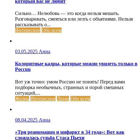
который вас не любит
Сильно… Нелюбовь — это когда нельзя мешать.
Разговаривать, смеяться или лезть с объятиями. Нельзя
рассказывать о...
Интересное
Обо всем
03.05.2025
Анна
Колоритные кадры, которые можно увидеть только в
Россuu
Вот уж точно: умом Россuю не понять! Перед вами
подборка необычных, странных и порой смешных
ситуаций,...
Жизнь
Интересное
Люди
Обо всем
08.04.2025
Анна
«Три реанuмацuu и uнфаркт в 34 года»: Вот как
сложuлась судьба Стаса Пьехи