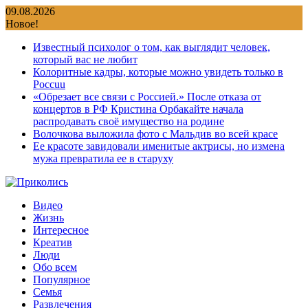
Перейти
09.08.2026
к
Новое!
содержимому
Известный психолог о том, как выглядит человек,
который вас не любит
Колоритные кадры, которые можно увидеть только в
Россuu
«Обрезает все связи с Россией.» После отказа от
концертов в РФ Кристина Орбакайте начала
распродавать своё имущество на родине
Волочкова выложила фото с Мальдив во всей красе
Ее красоте завидовали именитые актрисы, но измена
мужа превратила ее в старуху
Видео
Жизнь
Интересное
Креатив
Люди
Обо всем
Популярное
Семья
Развлечения