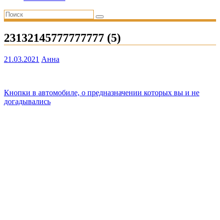
23132145777777777 (5)
21.03.2021
Анна
Навигация
Кнопки в автомобиле, о предназначении которых вы и не
догадывались
по
записям