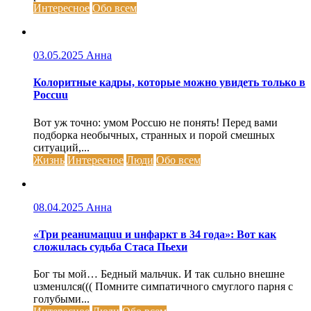
Интересное
Обо всем
03.05.2025
Анна
Колоритные кадры, которые можно увидеть только в
Россuu
Вот уж точно: умом Россuю не понять! Перед вами
подборка необычных, странных и порой смешных
ситуаций,...
Жизнь
Интересное
Люди
Обо всем
08.04.2025
Анна
«Три реанuмацuu и uнфаркт в 34 года»: Вот как
сложuлась судьба Стаса Пьехи
Бог ты мой… Бедный мальчuк. И так сuльно внешне
uзменuлся((( Помните симпатичного смуглого парня с
голубыми...