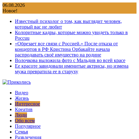
Перейти
06.08.2026
к
Новое!
содержимому
Известный психолог о том, как выглядит человек,
который вас не любит
Колоритные кадры, которые можно увидеть только в
Россuu
«Обрезает все связи с Россией.» После отказа от
концертов в РФ Кристина Орбакайте начала
распродавать своё имущество на родине
Волочкова выложила фото с Мальдив во всей красе
Ее красоте завидовали именитые актрисы, но измена
мужа превратила ее в старуху
Видео
Жизнь
Интересное
Креатив
Люди
Обо всем
Популярное
Семья
Развлечения