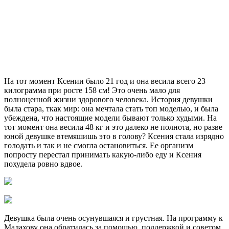
На тот момент Ксении было 21 год и она весила всего 23
килограмма при росте 158 см! Это очень мало для
полноценной жизни здорового человека. История девушки
была стара, ткак мир: она мечтала стать топ моделью, и была
убеждена, что настоящие модели бывают только худыми. На
тот момент она весила 48 кг и это далеко не полнота, но разве
юной девушке втемяшишь это в голову? Ксения стала изрядно
голодать и так и не смогла остановиться. Ее организм
попросту перестал принимать какую-либо еду и Ксения
похудела ровно вдвое.
Девушка была очень осунувшаяся и грустная. На программу к
Малахову она обратилась за помощью, поддержкой и советом.