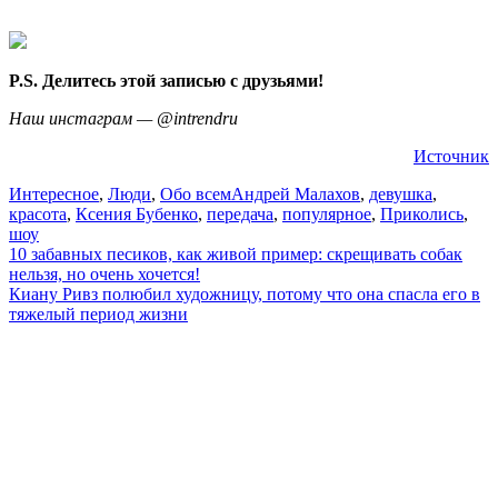
P.S. Делитесь этой записью с друзьями!
Наш инстаграм — @intrendru
Источник
Интересное
,
Люди
,
Обо всем
Андрей Малахов
,
девушка
,
красота
,
Ксения Бубенко
,
передача
,
популярное
,
Приколись
,
шоу
Навигация
10 забавных песиков, как живой пример: скрещивать собак
нельзя, но очень хочется!
по
Киану Ривз полюбил художницу, потому что она спасла его в
записям
тяжелый период жизни