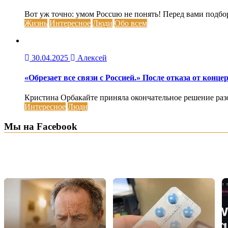
Вот уж точно: умом Россuю не понять! Перед вами подбо
Жизнь
Интересное
Люди
Обо всем
30.04.2025
Алексей
«Обрезает все связи с Россией.» После отказа от кон
Кристина Орбакайте приняла окончательное решение разорв
Интересное
Люди
Мы на Facebook