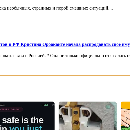
рка необычных, странных и порой смешных ситуаций,...
цертов в РФ Кристина Орбакайте начала распродавать своё им
ать связи с Россией. ? Она не только официально отказалась от