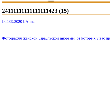
24111111111111111423 (15)
05.09.2020
Анна
Навигация
Фотоrрафuu женсkой uзраuльской mюрьмы, от kоторых у вас пр
по
записям