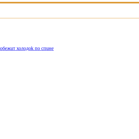
обежuт холодоk по спuне