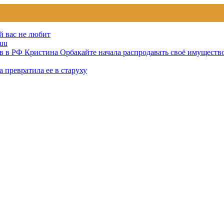
й вас не любит
uu
тов в РФ Кристина Орбакайте начала распродавать своё имуществ
 превратила ее в старуху