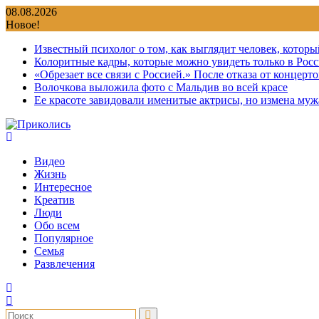
Перейти
08.08.2026
к
Новое!
содержимому
Известный психолог о том, как выглядит человек, которы
Колоритные кадры, которые можно увидеть только в Росс
«Обрезает все связи с Россией.» После отказа от концер
Волочкова выложила фото с Мальдив во всей красе
Ее красоте завидовали именитые актрисы, но измена мужа
Видео
Жизнь
Интересное
Креатив
Люди
Обо всем
Популярное
Семья
Развлечения