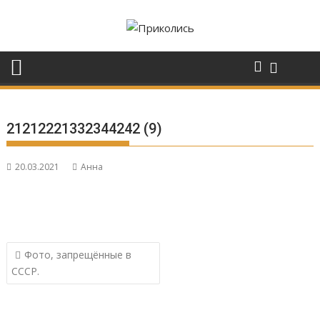
Перейти
к
содержимому
21212221332344242 (9)
20.03.2021
Анна
Навигация
Фото, запрещённые в
по
СССР.
записям