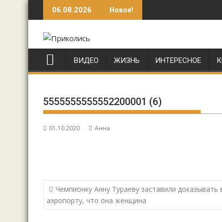
Перейти
06.08.2026
Новое!
к
содержимому
ВИДЕО
ЖИЗНЬ
ИНТЕРЕСНОЕ
К
5555555555552200001 (6)
01.10.2020
Анна
Навигация
Чемпионку Анну Тураеву заставили доказывать 
по
аэропорту, что она женщина
записям