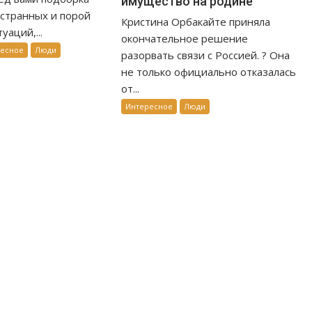
имущество на родине
странных и порой
Кристина Орбакайте приняла
уаций,...
окончательное решение
ресное
Люди
разорвать связи с Россией. ? Она
не только официально отказалась
от...
Интересное
Люди