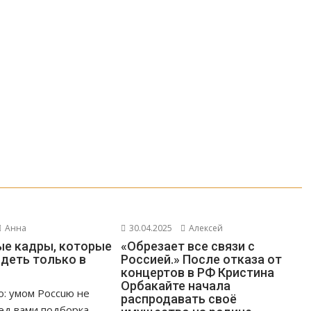
Анна
30.04.2025
Алексей
е кадры, которые
«Обрезает все связи с
деть только в
Россией.» После отказа от
концертов в РФ Кристина
Орбакайте начала
о: умом Россuю не
распродавать своё
ед вами подборка