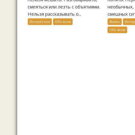
смеяться или лезть с объятиями.
необычных, 
Нельзя рассказывать о...
смешных сит
Интересное
Обо всем
Жизнь
Инте
Обо всем