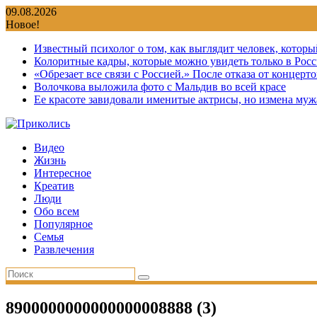
Перейти
09.08.2026
к
Новое!
содержимому
Известный психолог о том, как выглядит человек, которы
Колоритные кадры, которые можно увидеть только в Росс
«Обрезает все связи с Россией.» После отказа от концер
Волочкова выложила фото с Мальдив во всей красе
Ее красоте завидовали именитые актрисы, но измена мужа
Видео
Жизнь
Интересное
Креатив
Люди
Обо всем
Популярное
Семья
Развлечения
8900000000000000008888 (3)