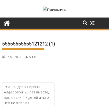
Перейти
к
содержимому
55555555555121212 (1)
15.03.2021
Анна
Навигация
Ален Делон Ирины
по
Алферовой: 25 лет вместе,
записям
воспитали 4-х детей и ни о
чем не жалеют