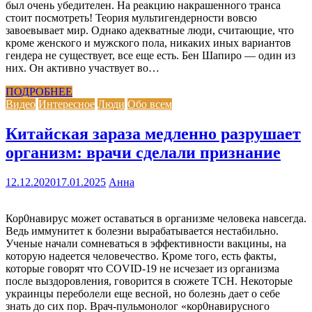
был очень убедителен. На реакцию накрашенного транса
стоит посмотреть! Теория мультигендерности вовсю
завоевывает мир. Однако адекватные люди, считающие, что
кроме женского и мужского пола, никаких иных вариантов
гендера не существует, все еще есть. Бен Шапиро — один из
них. Он активно участвует во…
ПОДРОБНЕЕ
Видео
Интересное
Люди
Обо всем
Китайская зараза медленно разрушает
организм: врачи сделали признание
12.12.2020
17.01.2025
Анна
Кор0навирус может оставаться в организме человека навсегда.
Ведь иммунитет к болезни вырабатывается нестабильно.
Ученые начали сомневаться в эффективности вакцины, на
которую надеется человечество. Кроме того, есть факты,
которые говорят что COVID-19 не исчезает из организма
после выздоровления, говорится в сюжете ТСН. Некоторые
украинцы переболели еще весной, но болезнь дает о себе
знать до сих пор. Врач-пульмонолог «кор0навирусного