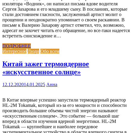
изолятора «Водник», он написал письма вдове водителя
Сергея Захарова и его младшему сыну. В посланиях, которые
стали достоянием гласности, заслуженный артист молит о
прощении и неоднократно упоминает о своем раскаянии. В
письме к Валерию Захарову артист отметил, что, возможно,
адресат не захочет читать его обращение, но все-таки надеется
встретить снисхождение и…
ПОДРОБНЕЕ
Интересное
Люди
Обо всем
Китай зажег термоядерное
«искусственное солнце»
12.12.2020
14.01.2025
Анна
В Китае впервые успешно запустили термоядерный реактор
HL-2M Tokamak, который из-за его мощности и способности
производить большие объемы чистой энергии называют
«искусственным солнцем». Это событие — большой шаг
вперед в области изучения ядерной энергетики. HL-2M
Tokamak — крупнейшее и наиболее передовое
экспериментальное устройство в области ядерного синтеза в