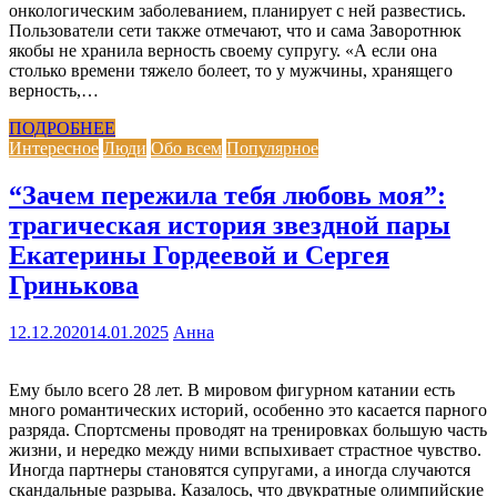
онкологическим заболеванием, планирует с ней развестись.
Пользователи сети также отмечают, что и сама Заворотнюк
якобы не хранила верность своему супругу. «А если она
столько времени тяжело болеет, то у мужчины, хранящего
верность,…
ПОДРОБНЕЕ
Интересное
Люди
Обо всем
Популярное
“Зачем пережила тебя любовь моя”:
трагическая история звездной пары
Екатерины Гордеевой и Сергея
Гринькова
12.12.2020
14.01.2025
Анна
Ему было всего 28 лет. В мировом фигурном катании есть
много романтических историй, особенно это касается парного
разряда. Спортсмены проводят на тренировках большую часть
жизни, и нередко между ними вспыхивает страстное чувство.
Иногда партнеры становятся супругами, а иногда случаются
скандальные разрыва. Казалось, что двукратные олимпийские