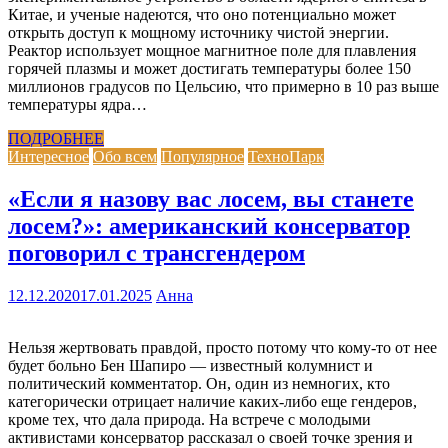
Китае, и ученые надеются, что оно потенциально может
открыть доступ к мощному источнику чистой энергии.
Реактор использует мощное магнитное поле для плавления
горячей плазмы и может достигать температуры более 150
миллионов градусов по Цельсию, что примерно в 10 раз выше
температуры ядра…
ПОДРОБНЕЕ
Интересное
Обо всем
Популярное
ТехноПарк
«Если я назову вас лосем, вы станете
лосем?»: американский консерватор
поговорил с трансгендером
12.12.2020
17.01.2025
Анна
Нельзя жертвовать правдой, просто потому что кому-то от нее
будет больно Бен Шапиро — известный колумнист и
политический комментатор. Он, один из немногих, кто
категорически отрицает наличие каких-либо еще гендеров,
кроме тех, что дала природа. На встрече с молодыми
активистами консерватор рассказал о своей точке зрения и