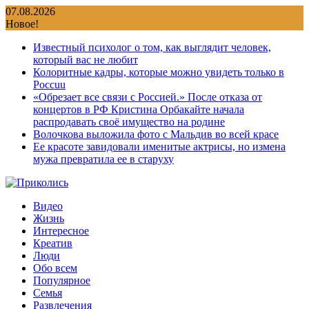
Перейти
07.08.2026
к
Новое!
содержимому
Известный психолог о том, как выглядит человек,
который вас не любит
Колоритные кадры, которые можно увидеть только в
Россuu
«Обрезает все связи с Россией.» После отказа от
концертов в РФ Кристина Орбакайте начала
распродавать своё имущество на родине
Волочкова выложила фото с Мальдив во всей красе
Ее красоте завидовали именитые актрисы, но измена
мужа превратила ее в старуху
Видео
Жизнь
Интересное
Креатив
Люди
Обо всем
Популярное
Семья
Развлечения