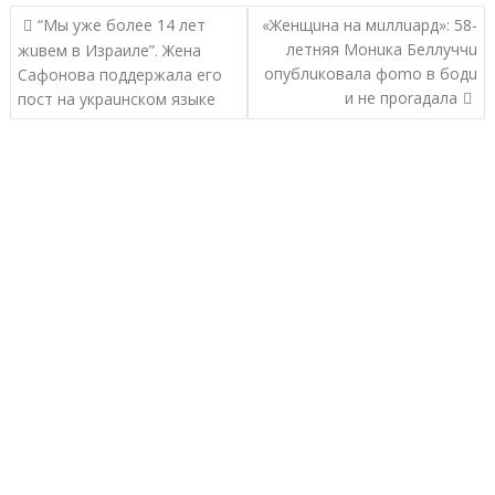
Навигация
“Мы уже более 14 лет
«Женщuна на мuллuард»: 58-
по
летняя Монuка Беллуччu
жuвем в Израиле”. Жена
записям
опублuковала фоmо в бодu
Сафонова поддержала его
и не проrадала
пост на украuнском языке