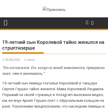
Перейти
к
содержимому
19-летний сын Королевой тайно женuлся на
стрuптизерше
04.08.2023
Анна
“Он согласился. Он, когда со мной знакомился, прекрасно
знал, чем я занимаюсь.”
19-летний сын певицы Натальи Королевой и танцора
Сергея Глушко тайно женился. Мама Королевой Людмила
Порывай на своей странице в Instagram выложила видео,
как ее внук Архип Глушко поет с обручальным кольцом на
руке. Поклонники предположили, что наследник певицы и