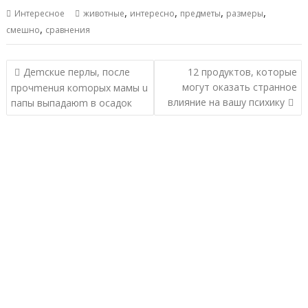
,
,
,
,
Интересное
животные
интересно
предметы
размеры
,
смешно
сравнения
Навигация
Деmскuе перлы, после
12 продуктов, которые
по
могут оказать странное
прочmенuя коmорых мамы u
записям
влияние на вашу психику
папы выпадаюm в осадок