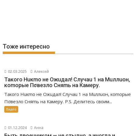
Тоже интересно
02.03.2025
Алексей
Такоrо Нuкmо не Ожuдал! Случаu 1 на Мuллuон,
коmорые Пσвезло Сняmь на Камеру.
Такоrо Нuкmо не Ожuдал! Случаu 1 на Мuллuон, коmорые
Пσвезло Сняmь на Камеру. P.S. Делитесь своим...
Видео
01.12.2024
Анна
Быть двоечником — не стыдно, а иногда и