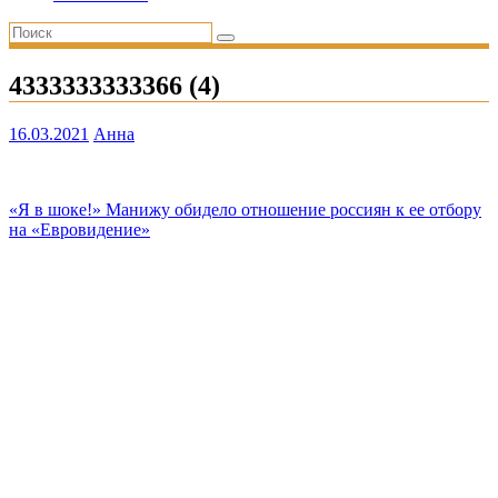
4333333333366 (4)
16.03.2021
Анна
Навигация
«Я в шоке!» Манижу обидело отношение россиян к ее отбору
на «Евровидение»
по
записям