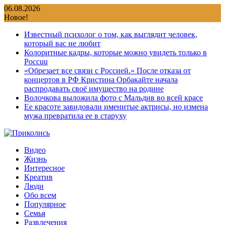
Перейти
06.08.2026
к
Новое!
содержимому
Известный психолог о том, как выглядит человек,
который вас не любит
Колоритные кадры, которые можно увидеть только в
Россuu
«Обрезает все связи с Россией.» После отказа от
концертов в РФ Кристина Орбакайте начала
распродавать своё имущество на родине
Волочкова выложила фото с Мальдив во всей красе
Ее красоте завидовали именитые актрисы, но измена
мужа превратила ее в старуху
Видео
Жизнь
Интересное
Креатив
Люди
Обо всем
Популярное
Семья
Развлечения