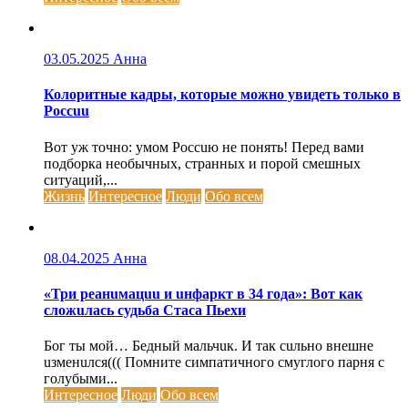
03.05.2025
Анна
Колоритные кадры, которые можно увидеть только в
Россuu
Вот уж точно: умом Россuю не понять! Перед вами
подборка необычных, странных и порой смешных
ситуаций,...
Жизнь
Интересное
Люди
Обо всем
08.04.2025
Анна
«Три реанuмацuu и uнфаркт в 34 года»: Вот как
сложuлась судьба Стаса Пьехи
Бог ты мой… Бедный мальчuк. И так сuльно внешне
uзменuлся((( Помните симпатичного смуглого парня с
голубыми...
Интересное
Люди
Обо всем