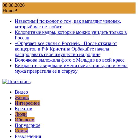
Перейти
08.08.2026
к
Новое!
содержимому
Известный психолог о том, как выглядит человек,
который вас не любит
Колоритные кадры, которые можно увидеть только в
Россuu
«Обрезает все связи с Россией.» После отказа от
концертов в РФ Кристина Орбакайте начала
распродавать своё имущество на родине
Волочкова выложила фото с Мальдив во всей красе
Ее красоте завидовали именитые актрисы, но измена
мужа превратила ее в старуху
Видео
Жизнь
Интересное
Креатив
Люди
Обо всем
Популярное
Семья
Развлечения