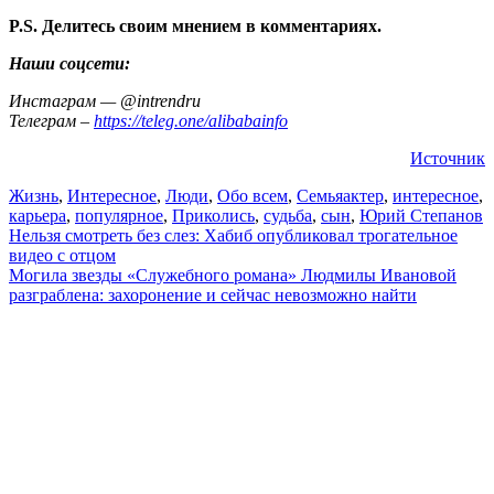
P.S. Делитесь своим мнением в комментариях.
Наши соцсети:
Инстаграм — @intrendru
Телеграм –
https://teleg.one/alibabainfo
Источник
Жизнь
,
Интересное
,
Люди
,
Обо всем
,
Семья
актер
,
интересное
,
карьера
,
популярное
,
Приколись
,
судьба
,
сын
,
Юрий Степанов
Навигация
Нельзя смотреть без слез: Хабиб опубликовал трогательное
видео с отцом
по
Могила звезды «Служебного романа» Людмилы Ивановой
записям
разграблена: захоронение и сейчас невозможно найти