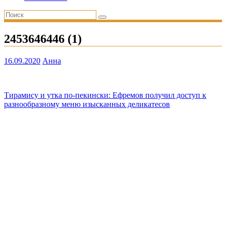
2453646446 (1)
16.09.2020
Анна
Навигация
Тирамису и утка по-пекински: Ефремов получил доступ к
разнообразному меню изысканных деликатесов
по
записям