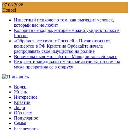
Перейти
07.08.2026
к
Новое!
содержимому
Известный психолог о том, как выглядит человек,
который вас не любит
Колоритные кадры, которые можно увидеть только в
Россuu
«Обрезает все связи с Россией.» После отказа от
концертов в РФ Кристина Орбакайте начала
распродавать своё имущество на родине
Волочкова выложила фото с Мальдив во всей красе
Ее красоте завидовали именитые актрисы, но измена
мужа превратила ее в старуху
Видео
Жизнь
Интересное
Креатив
Люди
Обо всем
Популярное
Семья
Развлечения