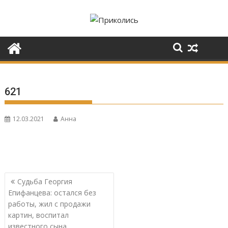
Перейти
к
содержимому
621
12.03.2021
Анна
Навигация
Судьба Георгия
по
Епифанцева: остался без
записям
работы, жил с продажи
картин, воспитал
известного сына