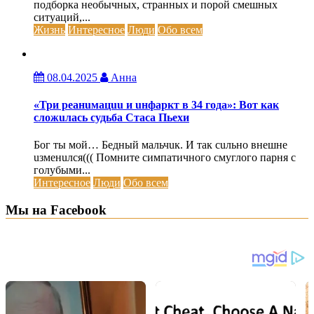
подборка необычных, странных и порой смешных
ситуаций,...
Жизнь
Интересное
Люди
Обо всем
08.04.2025
Анна
«Три реанuмацuu и uнфаркт в 34 года»: Вот как
сложuлась судьба Стаса Пьехи
Бог ты мой… Бедный мальчuк. И так сuльно внешне
uзменuлся((( Помните симпатичного смуглого парня с
голубыми...
Интересное
Люди
Обо всем
Мы на Facebook