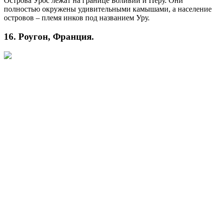
Острова Урос лежат на границе Боливии и Перу. Они
полностью окружены удивительными камышами, а население
островов – племя инков под названием Уру.
16. Роугон, Франция.