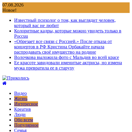
Перейти
07.08.2026
к
Новое!
содержимому
Известный психолог о том, как выглядит человек,
который вас не любит
Колоритные кадры, которые можно увидеть только в
Россuu
«Обрезает все связи с Россией.» После отказа от
концертов в РФ Кристина Орбакайте начала
распродавать своё имущество на родине
Волочкова выложила фото с Мальдив во всей красе
Ее красоте завидовали именитые актрисы, но измена
мужа превратила ее в старуху
Видео
Жизнь
Интересное
Креатив
Люди
Обо всем
Популярное
Семья