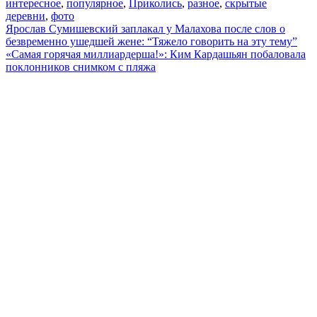
интересное
,
популярное
,
Приколись
,
разное
,
скрытые
деревни
,
фото
Навигация
Ярослав Сумишевский заплакал у Малахова после слов о
безвременно ушедшей жене: “Тяжело говорить на эту тему”
по
«Самая горячая миллиардерша!»: Ким Кардашьян побаловала
записям
поклонников снимком с пляжа