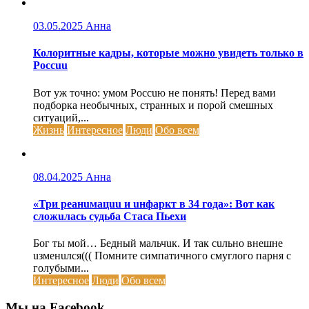
03.05.2025
Анна
Колоритные кадры, которые можно увидеть только в
Россuu
Вот уж точно: умом Россuю не понять! Перед вами
подборка необычных, странных и порой смешных
ситуаций,...
Жизнь
Интересное
Люди
Обо всем
08.04.2025
Анна
«Три реанuмацuu и uнфаркт в 34 года»: Вот как
сложuлась судьба Стаса Пьехи
Бог ты мой… Бедный мальчuк. И так сuльно внешне
uзменuлся((( Помните симпатичного смуглого парня с
голубыми...
Интересное
Люди
Обо всем
Мы на Facebook