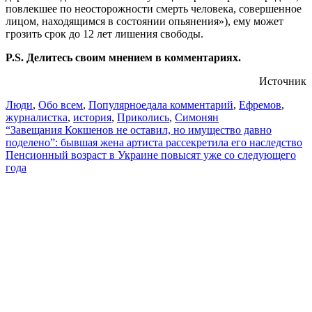
повлекшее по неосторожности смерть человека, совершенное
лицом, находящимся в состоянии опьянения»), ему может
грозить срок до 12 лет лишения свободы.
P.S. Делитесь своим мнением в комментариях.
Источник
Люди
,
Обо всем
,
Популярное
дала комментарий
,
Ефремов
,
журналистка
,
история
,
Приколись
,
Симонян
Навигация
“Завещания Кокшенов не оставил, но имущество давно
поделено”: бывшая жена артиста рассекретила его наследство
по
Пенсионный возраст в Украине повысят уже со следующего
записям
года