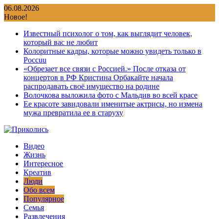
Перейти
06.08.2026
к
Новое!
содержимому
Известный психолог о том, как выглядит человек,
который вас не любит
Колоритные кадры, которые можно увидеть только в
Россuu
«Обрезает все связи с Россией.» После отказа от
концертов в РФ Кристина Орбакайте начала
распродавать своё имущество на родине
Волочкова выложила фото с Мальдив во всей красе
Ее красоте завидовали именитые актрисы, но измена
мужа превратила ее в старуху
Видео
Жизнь
Интересное
Креатив
Люди
Обо всем
Популярное
Семья
Развлечения