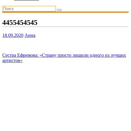
4455454545
18.09.2020
Анна
Навигация
Сестра Ефремова: «Страну просто лишили одного из лучших
артистов»
по
записям