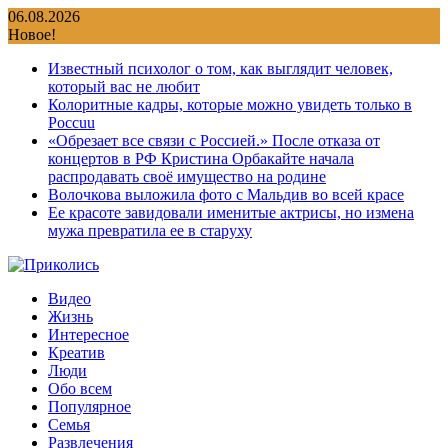
Перейти
06.08.2026
к
Новое!
содержимому
Известный психолог о том, как выглядит человек,
который вас не любит
Колоритные кадры, которые можно увидеть только в
Россuu
«Обрезает все связи с Россией.» После отказа от
концертов в РФ Кристина Орбакайте начала
распродавать своё имущество на родине
Волочкова выложила фото с Мальдив во всей красе
Ее красоте завидовали именитые актрисы, но измена
мужа превратила ее в старуху
Видео
Жизнь
Интересное
Креатив
Люди
Обо всем
Популярное
Семья
Развлечения