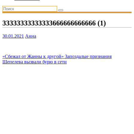
33333333333333666666666666 (1)
30.01.2021
Анна
Навигация
«Сбежал от Жанны к другой» Запоздалые признания
Шепелева вызвали бурю в сети
по
записям