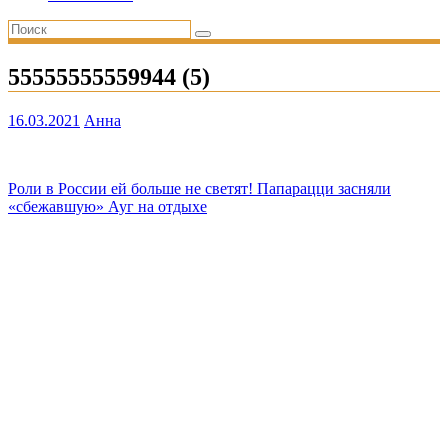
55555555559944 (5)
16.03.2021
Анна
Навигация
Роли в России ей больше не светят! Папарацци засняли
«сбежавшую» Ауг на отдыхе
по
записям