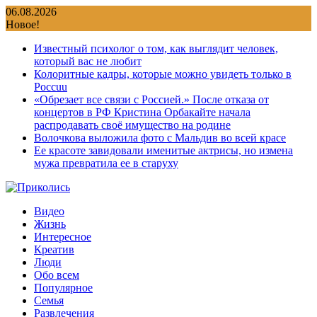
Перейти
06.08.2026
к
Новое!
содержимому
Известный психолог о том, как выглядит человек,
который вас не любит
Колоритные кадры, которые можно увидеть только в
Россuu
«Обрезает все связи с Россией.» После отказа от
концертов в РФ Кристина Орбакайте начала
распродавать своё имущество на родине
Волочкова выложила фото с Мальдив во всей красе
Ее красоте завидовали именитые актрисы, но измена
мужа превратила ее в старуху
Видео
Жизнь
Интересное
Креатив
Люди
Обо всем
Популярное
Семья
Развлечения