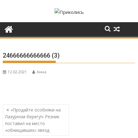
Перейти
к
содержимому
24666666666666 (3)
12.02.2021
Анна
Навигация
«Продайте особняки на
по
Лазурном берегу!» Резник
записям
поставил на место
«обнищавших» звезд