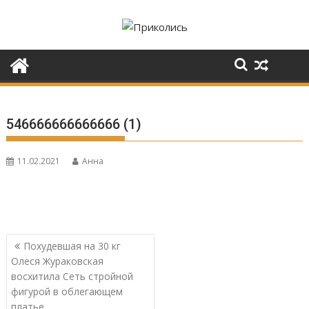
Перейти
к
содержимому
546666666666666 (1)
11.02.2021
Анна
Навигация
Похудевшая на 30 кг
по
Олеся Жураковская
записям
восхитила Сеть стройной
фигурой в облегающем
платье