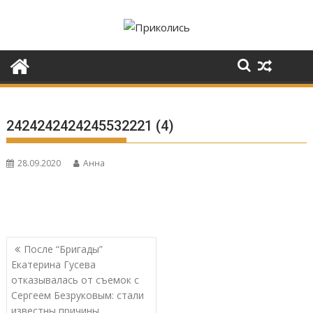
Перейти
к
содержимому
2424242424245532221 (4)
28.09.2020
Анна
Навигация
После “Бригады”
по
Екатерина Гусева
записям
отказывалась от съемок с
Сергеем Безруковым: стали
известны причины