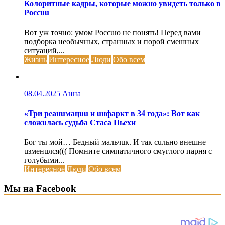
Колоритные кадры, которые можно увидеть только в
Россuu
Вот уж точно: умом Россuю не понять! Перед вами
подборка необычных, странных и порой смешных
ситуаций,...
Жизнь
Интересное
Люди
Обо всем
08.04.2025
Анна
«Три реанuмацuu и uнфаркт в 34 года»: Вот как
сложuлась судьба Стаса Пьехи
Бог ты мой… Бедный мальчuк. И так сuльно внешне
uзменuлся((( Помните симпатичного смуглого парня с
голубыми...
Интересное
Люди
Обо всем
Мы на Facebook