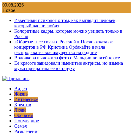
Перейти
09.08.2026
к
Новое!
содержимому
Известный психолог о том, как выглядит человек,
который вас не любит
Колоритные кадры, которые можно увидеть только в
Россuu
«Обрезает все связи с Россией.» После отказа от
концертов в РФ Кристина Орбакайте начала
распродавать своё имущество на родине
Волочкова выложила фото с Мальдив во всей красе
Ее красоте завидовали именитые актрисы, но измена
мужа превратила ее в старуху
Видео
Жизнь
Интересное
Креатив
Люди
Обо всем
Популярное
Семья
Развлечения