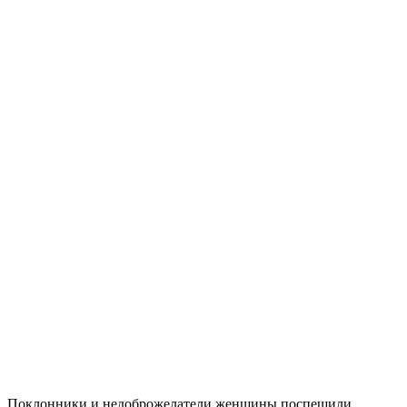
Поклонники и недоброжелатели женщины поспешили