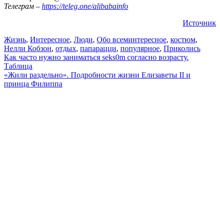
Телеграм –
https://teleg.one/alibabainfo
Источник
Жизнь
,
Интересное
,
Люди
,
Обо всем
интересное
,
костюм
,
Нелли Кобзон
,
отдых
,
папарацци
,
популярное
,
Приколись
Навигация
Как часто нужно зaниматься seks0m согласно возрасту.
Таблица
по
«Жили раздельно». Подробности жизни Елизаветы II и
записям
принца Филиппа