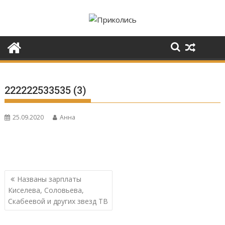
Перейти
к
содержимому
222222533535 (3)
25.09.2020
Анна
Навигация
Названы зарплаты
по
Киселева, Соловьева,
записям
Скабеевой и других звезд ТВ