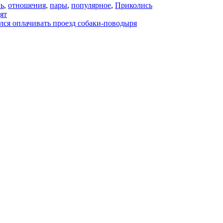
ь
,
отношения
,
пары
,
популярное
,
Приколись
ят
ался оплачивать проезд собаки-поводыря