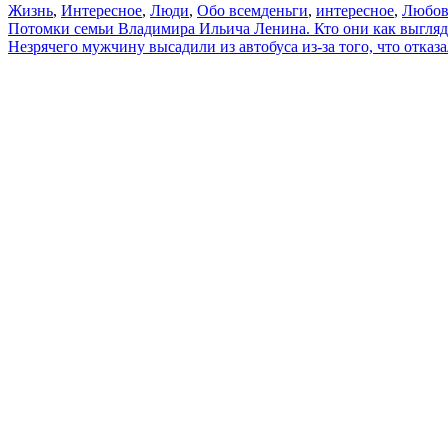
Жизнь
,
Интересное
,
Люди
,
Обо всем
деньги
,
интересное
,
Любов
Навигация
Потомки семьи Владимира Ильича Ленина. Кто они как выгляд
Незрячего мужчину высадили из автобуса из-за того, что отказ
по
записям