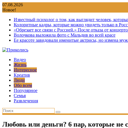
Перейти
07.08.2026
к
Новое!
содержимому
Известный психолог о том, как выглядит человек, которы
Колоритные кадры, которые можно увидеть только в Росс
«Обрезает все связи с Россией.» После отказа от концер
Волочкова выложила фото с Мальдив во всей красе
Ее красоте завидовали именитые актрисы, но измена мужа
Видео
Жизнь
Интересное
Креатив
Люди
Обо всем
Популярное
Семья
Развлечения
Любовь или деньги? 6 пар, которые не 