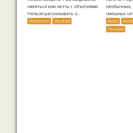
смеяться или лезть с объятиями.
необычных, 
Нельзя рассказывать о...
смешных сит
Интересное
Обо всем
Жизнь
Инте
Обо всем