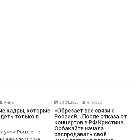
Анна
30.04.2025
Алексей
е кадры, которые
«Обрезает все связи с
деть только в
Россией.» После отказа от
концертов в РФ Кристина
Орбакайте начала
о: умом Россuю не
распродавать своё
ед вами подборка