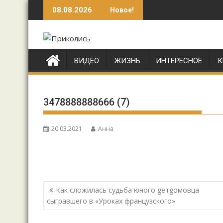
Перейти
08.08.2026
Новое!
к
содержимому
ВИДЕО
ЖИЗНЬ
ИНТЕРЕСНОЕ
К
3478888888666 (7)
20.03.2021
Анна
Навигация
Как сложилась судьба юного geтgoмовца
по
сыгравшего в «Уроках французского»
записям