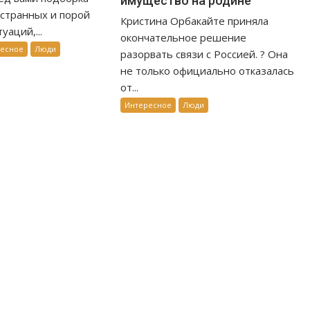
имущество на родине
странных и порой
Кристина Орбакайте приняла
уаций,...
окончательное решение
ресное
Люди
разорвать связи с Россией. ? Она
не только официально отказалась
от...
Интересное
Люди