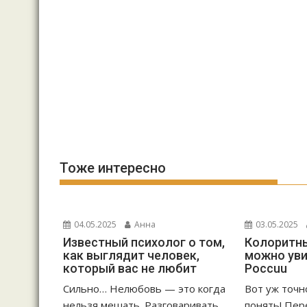
Тоже интересно
04.05.2025
Анна
03.05.2025
Известный психолог о том,
Колоритны
как выглядит человек,
можно уви
который вас не любит
Россuu
Сильно… Нелюбовь — это когда
Вот уж точн
нельзя мешать. Разговаривать,
понять! Пер