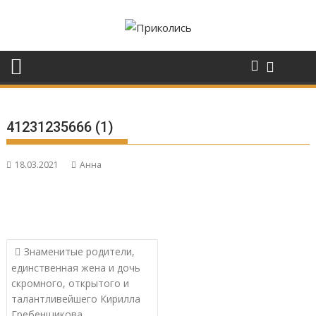
Перейти
к
содержимому
41231235666 (1)
18.03.2021
Анна
Навигация
Знаменитые родители,
по
единственная жена и дочь
записям
скромного, открытого и
талантливейшего Кирилла
Гребенщикова