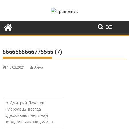
Перейти
к
содержимому
8666666666775555 (7)
16.03.2021
Анна
Навигация
Дмитрий Лихачев:
по
«Мерзавцы всегда
записям
одерживают верх над
порядочными людьми…»