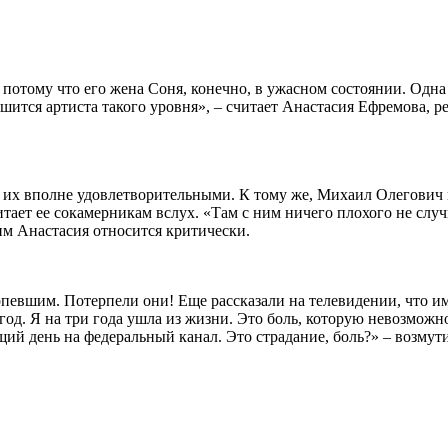
потому что его жена Соня, конечно, в ужасном состоянии. Одна 
ишится артиста такого уровня», – считает Анастасия Ефремова, р
ет их вполне удовлетворительными. К тому же, Михаил Олегович
 читает ее сокамерникам вслух. «Там с ним ничего плохого не сл
ним Анастасия относится критически.
рпевшим. Потерпели они! Еще рассказали на телевидении, что и
1 год. Я на три года ушла из жизни. Это боль, которую невозмож
ий день на федеральный канал. Это страдание, боль?» – возмут