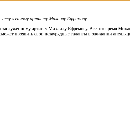
ра заслуженному артисту Михаилу Ефремову.
ра заслуженному артисту Михаилу Ефремову. Все это время Миха
т сможет проявить свои незаурядные таланты в ожидании апелля