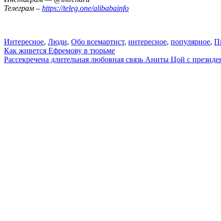
Телеграм –
https://teleg.one/alibabainfo
Интересное
,
Люди
,
Обо всем
артист
,
интересное
,
популярное
,
П
Навигация
Как живется Ефремову в тюрьме
Рассекречена длительная любовная связь Аниты Цой с презид
по
записям