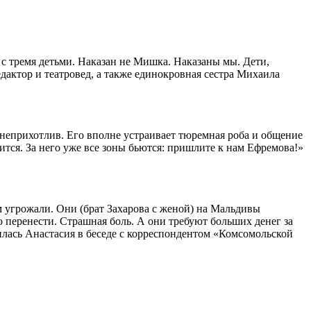
с тремя детьми. Наказан не Мишка. Наказаны мы. Дети,
едактор и театровед, а также единокровная сестра Михаила
 неприхотлив. Его вполне устраивает тюремная роба и общение
учится. За него уже все зоны бьются: пришлите к нам Ефремова!»
м угрожали. Они (брат Захарова с женой) на Мальдивы
но перенести. Страшная боль. А они требуют больших денег за
илась Анастасия в беседе с корреспондентом «Комсомольской