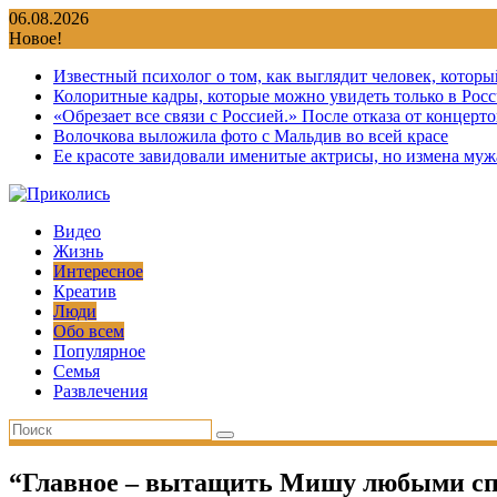
Перейти
06.08.2026
к
Новое!
содержимому
Известный психолог о том, как выглядит человек, которы
Колоритные кадры, которые можно увидеть только в Росс
«Обрезает все связи с Россией.» После отказа от концер
Волочкова выложила фото с Мальдив во всей красе
Ее красоте завидовали именитые актрисы, но измена мужа
Видео
Жизнь
Интересное
Креатив
Люди
Обо всем
Популярное
Семья
Развлечения
“Главное – вытащить Мишу любыми спос