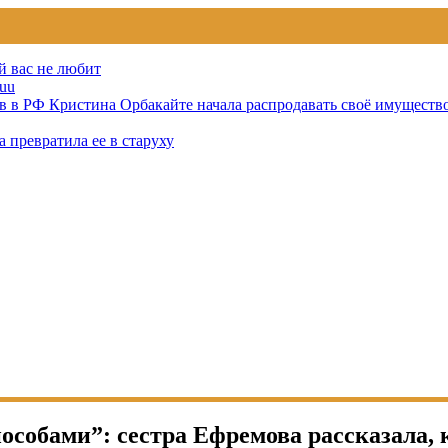
й вас не любит
uu
тов в РФ Кристина Орбакайте начала распродавать своё имуществ
 превратила ее в старуху
обами”: сестра Ефремова рассказала, 