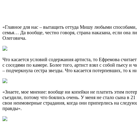
«Главное для нас – вытащить оттуда Мишу любыми способами, 
семья… Да вообще, честно говоря, страна наказана, если она л
Олеговича.
Что касается условий содержания артиста, то Ефремова счита
с соседями по камере. Более того, артист взял с собой пьесу и
– подчеркнула сестра звезды. Что касается потерпевших, то к 
«Знаете, мое мнение: вообще ни копейки не платить этим поте
съездили, потому что боялись очень. У меня не стало сына в 2
свои неимоверные страдания, когда они приперлись на следующ
правды».