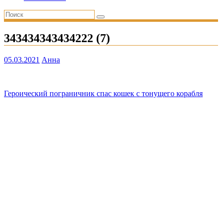
343434343434222 (7)
05.03.2021
Анна
Навигация
Героический пограничник спас кошек с тонущего корабля
по
записям