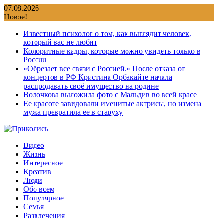
Перейти
07.08.2026
к
Новое!
содержимому
Известный психолог о том, как выглядит человек,
который вас не любит
Колоритные кадры, которые можно увидеть только в
Россuu
«Обрезает все связи с Россией.» После отказа от
концертов в РФ Кристина Орбакайте начала
распродавать своё имущество на родине
Волочкова выложила фото с Мальдив во всей красе
Ее красоте завидовали именитые актрисы, но измена
мужа превратила ее в старуху
Видео
Жизнь
Интересное
Креатив
Люди
Обо всем
Популярное
Семья
Развлечения