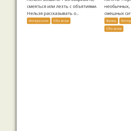
смеяться или лезть с объятиями.
необычных, 
Нельзя рассказывать о...
смешных сит
Интересное
Обо всем
Жизнь
Инте
Обо всем