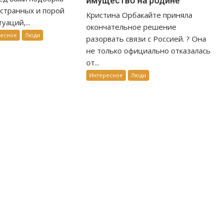
имущество на родине
странных и порой
Кристина Орбакайте приняла
уаций,...
окончательное решение
ресное
Люди
разорвать связи с Россией. ? Она
не только официально отказалась
от...
Интересное
Люди