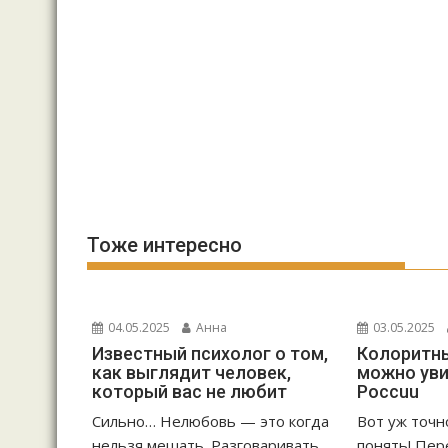
Тоже интересно
04.05.2025
Анна
03.05.2025
Известный психолог о том,
Колоритны
как выглядит человек,
можно уви
который вас не любит
Россuu
Сильно… Нелюбовь — это когда
Вот уж точн
нельзя мешать. Разговаривать,
понять! Пер