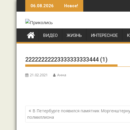
Перейти
06.08.2026
Новое!
к
содержимому
ВИДЕО
ЖИЗНЬ
ИНТЕРЕСНОЕ
К
22222222223333333333444 (1)
21.02.2021
Анна
Навигация
В Петербурге появился памятник Моргенштерну
по
полмиллиона
записям