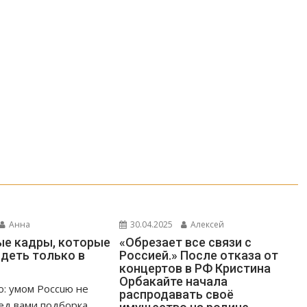
Анна
30.04.2025
Алексей
е кадры, которые
«Обрезает все связи с
деть только в
Россией.» После отказа от
концертов в РФ Кристина
Орбакайте начала
о: умом Россuю не
распродавать своё
ед вами подборка