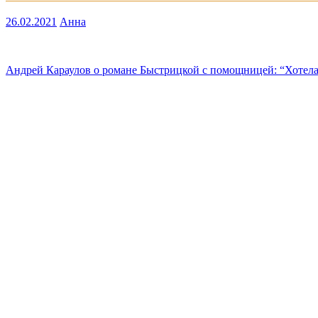
26.02.2021
Анна
Навигация
Андрей Караулов о романе Быстрицкой с помощницей: “Хотела у
по
записям