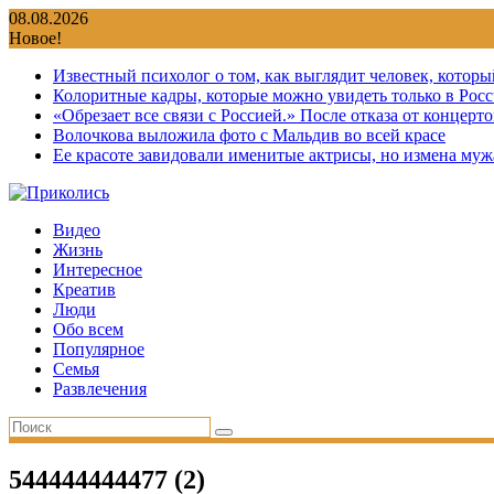
Перейти
08.08.2026
к
Новое!
содержимому
Известный психолог о том, как выглядит человек, которы
Колоритные кадры, которые можно увидеть только в Росс
«Обрезает все связи с Россией.» После отказа от концер
Волочкова выложила фото с Мальдив во всей красе
Ее красоте завидовали именитые актрисы, но измена мужа
Видео
Жизнь
Интересное
Креатив
Люди
Обо всем
Популярное
Семья
Развлечения
544444444477 (2)