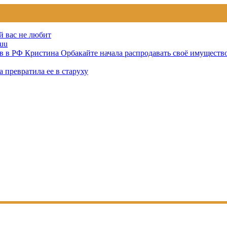
й вас не любит
uu
тов в РФ Кристина Орбакайте начала распродавать своё имуществ
 превратила ее в старуху