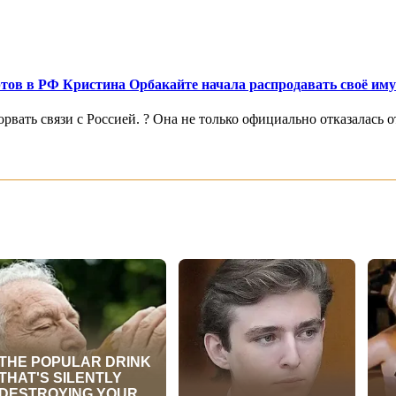
цертов в РФ Кристина Орбакайте начала распродавать своё им
ать связи с Россией. ? Она не только официально отказалась от